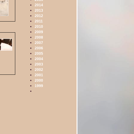
2014
2013
2012
2011
2010
2009
2008
2007
2006
2005
2004
2003
2002
2001
2000
1999